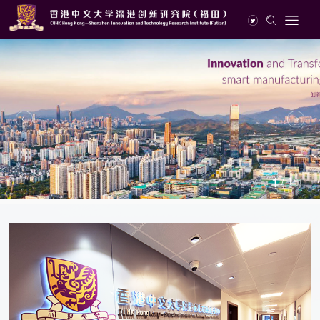
1
/
1